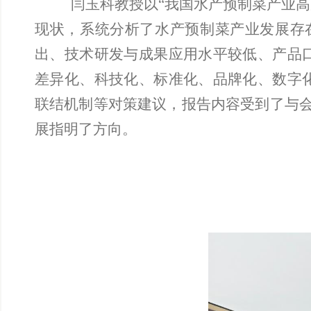
闫玉科教授以
“我国水产预制菜产业
现状，系统分析了水产预制菜产业发展存
出、技术研发与成果应用水平较低、产品
差异化、科技化、标准化、品牌化、数字
联结机制等对策建议，报告内容受到了与
展指明了方向。