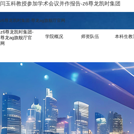
闫玉科教授参加学术会议并作报告-z6尊龙凯时集团
z6尊龙凯时集团-尊龙ag旗舰厅官网
z6尊龙凯时集团-
学院概况
师资队伍
本科生教
尊龙ag旗舰厅官
网