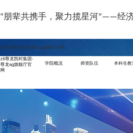
“朋辈共携手，聚力揽星河”——经
z6尊龙凯时集团-尊龙ag旗舰厅官网
z6尊龙凯时集团-
学院概况
师资队伍
本科生教
尊龙ag旗舰厅官
网