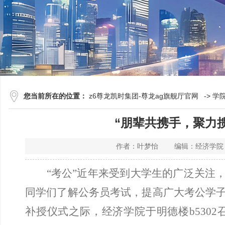
您当前所在的位置：
z6尊龙凯时集团-尊龙ag旗舰厅官网
->
学
“朋辈共携手，聚力
作者：叶梦怡 编辑：经济学院
“考公”近年来受到大学生的广泛关注
同学们了解公务员考试，提高广大考公学子的
补授仪式之际，经济学院于明德楼b5302