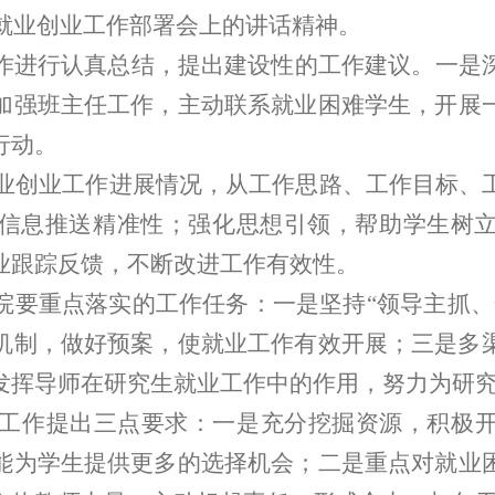
就业创业工作部署
会
上的讲话
精神。
作进行
认真
总结
，
提出
建设性的
工作建议
。一是
加强班主任工作，主动联系就业困难学生，
开展
行动
。
业创业工作进展情况
，从工作思路、工作目标、
信息推送精准性；强化思想引领，帮助学生树
业跟踪反馈，不断改进工作有效性。
院要重点落实的工作任务：一是
坚持
“领导主抓
机制，做好预案，使就业工作有效开展；三是多
发挥导师在研究生就业工作中的作用，努力为研
创业工作提出三点要求：一
是
充分挖掘资源，积极
能为学生提供更多的选择机会
；
二
是
重点对就业