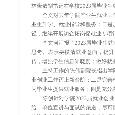
林晓敏副书记在学校
2023届毕业生
全文
对
去年学院
毕业生就业工
业生升学、就业指导和服务
；二是
径，
继续开展访企拓岗促就业专项
李文河汇报
了
2023届毕业生
就
思考。
表示要摸清就业意向，提升
传，增强学生信息知晓度；做好就
主持工作的
陈伟副院长指出学
业创业工作迈上新台阶
；二是完善
为毕业生提供就业服务；四是充分
陈创
针对学院
2023届就业
给、单位宣讲与面试的渠道，尽可