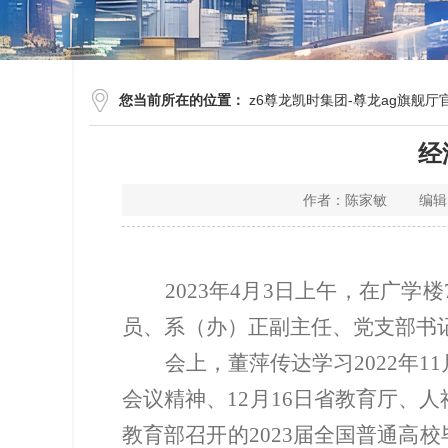
您当前所在的位置：
z6尊龙凯时集团-尊龙ag旗舰厅
经
作者：陈家敏 编辑：
2023年4月3日上午，在广学
员、
系
（
办
）
正副
主任、
党
支部书
会上，
董萍传达
学习
2022年1
会议精神
、
12月16日
省教育厅、人
教育部召开的
2023届全国普通高