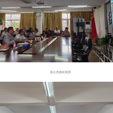
居占杰致欢迎辞