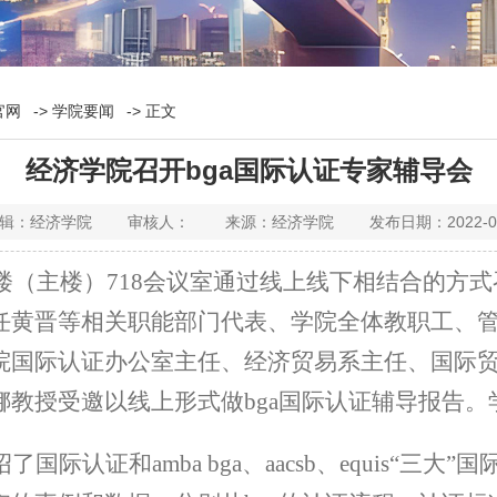
官网
->
学院要闻
-> 正文
经济学院召开bga国际认证专家辅导会
：经济学院 审核人： 来源：经济学院 发布日期：2022-0
楼（主楼）
718
会议室通过线上线下相结合的方式
任黄晋等相关职能部门代表、学院全体教职工、
院国际认证办公室主任、经济贸易系主任、国际
娜教授受邀以线上形式做
bga
国际认证辅导报告。
绍了国际认证和
amba bga
、
aacsb
、
equis
“三大”