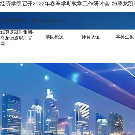
经济学院召开2022年春季学期教学工作研讨会-z6尊龙
z6尊龙凯时集团-尊龙ag旗舰厅官网
z6尊龙凯时集团-
学院概况
师资队伍
本科生教
尊龙ag旗舰厅官
网