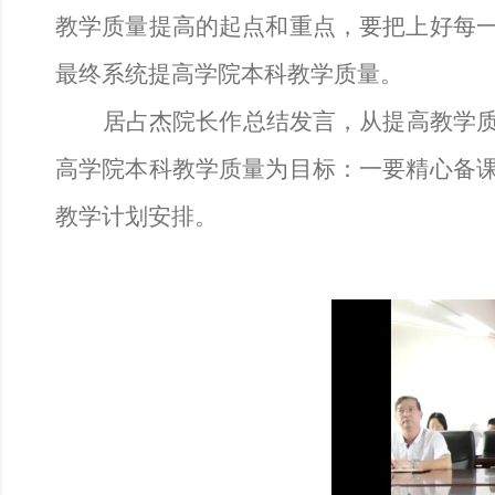
教学质量提高的起点和重点，要把上好每
最终系统提高学院本科教学质量。
居占杰院长作总结发言，从提高教学
高学院本科教学质量为目标：一要精心备
教学计划安排。