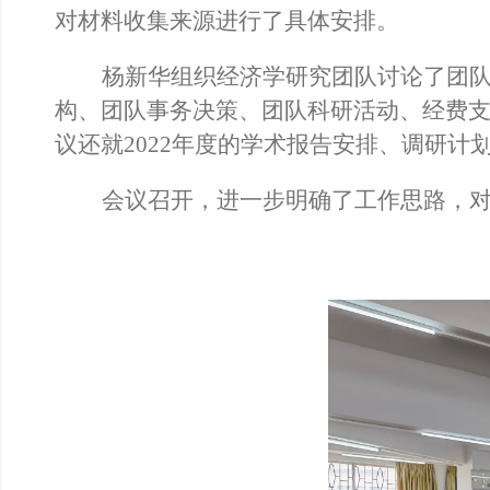
对材料收集来源进行了具体安排。
杨新华组织经济学研究团队讨论了团
构、团队事务决策、团队科研活动、经费
议还就
2022
年度的学术报告安排、调研计
会议召开，进一步明确了工作思路，