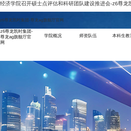
经济学院召开硕士点评估和科研团队建设推进会-z6尊龙
z6尊龙凯时集团-尊龙ag旗舰厅官网
z6尊龙凯时集团-
学院概况
师资队伍
本科生教
尊龙ag旗舰厅官
网