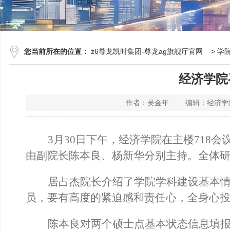
您当前所在的位置：
z6尊龙凯时集团-尊龙ag旗舰厅官网
->
学
经济学院
作者：吴金年 编辑：经济学院
3
月
30
日下午，经济学院在主楼
718
会
由副院长陈本良、杨新华分别主持。全体
居占杰院长介绍了学院学科建设基本
员，要有高度的紧迫感和责任心，全身心
陈本良对两个硕士点基本状态信息填