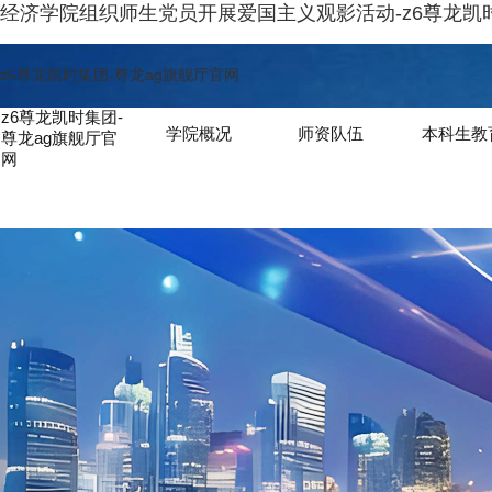
经济学院组织师生党员开展爱国主义观影活动-z6尊龙凯
z6尊龙凯时集团-尊龙ag旗舰厅官网
z6尊龙凯时集团-
学院概况
师资队伍
本科生教
尊龙ag旗舰厅官
网