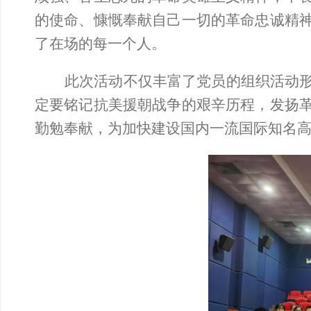
的使命、慷慨奉献自己一切的革命忠诚精
了在场的每一个人。
此次活动不仅丰富了党员的组织活动
定要铭记抗美援朝战争的艰辛历程，发扬
勤勉奉献，为加快建设国内一流国际知名