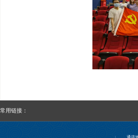
常用链接：
通讯