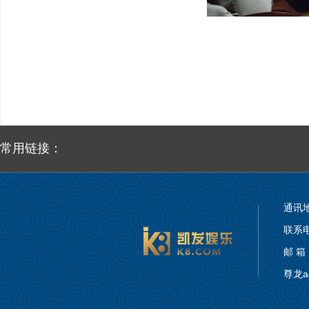
常用链接：
通讯
联系电话
邮 箱
尊龙a