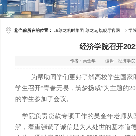
您当前所在的位置：
z6尊龙凯时集团-尊龙ag旗舰厅官网
->
学
经济学院召开20
作者：吴金年 编辑：经济学院
为帮助同学们更好了解高校学生国家
学生召开“青春无畏，筑梦扬威”为主题的
20
的学生参加了会议。
学院负责贷款专项工作的吴金年老师从国
解，着重强调了诚信是为人处世的基本道