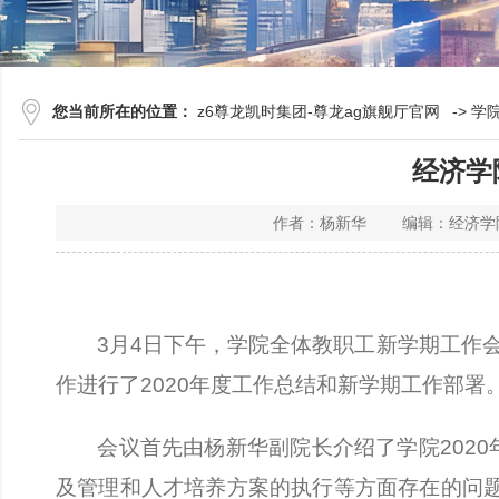
您当前所在的位置：
z6尊龙凯时集团-尊龙ag旗舰厅官网
->
学
经济学
作者：杨新华 编辑：经济学院
3
月
4
日下午，学院全体教职工新学期工作
作进行了
2020
年度工作总结和新学期工作部署
会议首先由杨新华副院长介绍了学院
2020
及管理和人才培养方案的执行等方面存在的问