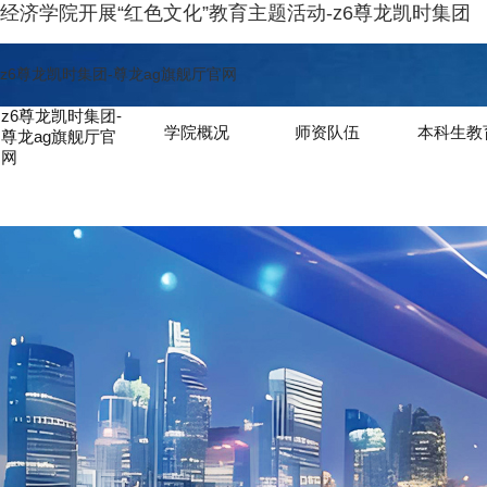
经济学院开展“红色文化”教育主题活动-z6尊龙凯时集团
z6尊龙凯时集团-尊龙ag旗舰厅官网
z6尊龙凯时集团-
学院概况
师资队伍
本科生教
尊龙ag旗舰厅官
网