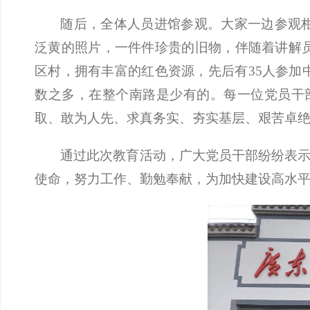
随后，全体人员进馆参观。大家一边参观
泛黄的照片，一件件珍贵的旧物，伴随着讲解
区村，拥有丰富的红色资源，先后有
35
人参加
数之多，在整个南路是少有的。每一位党员干
取、敢为人先、求真务实、夯实基层、艰苦卓绝
通过此次教育活动，广大党员干部纷纷表示
使命，努力工作、勤勉奉献，为加快建设高水