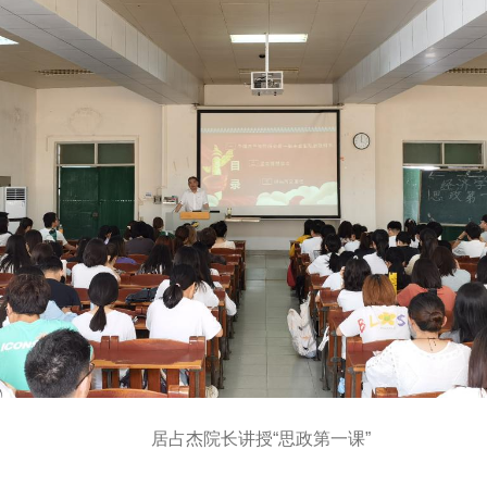
居占杰院长讲授“思政第一课”