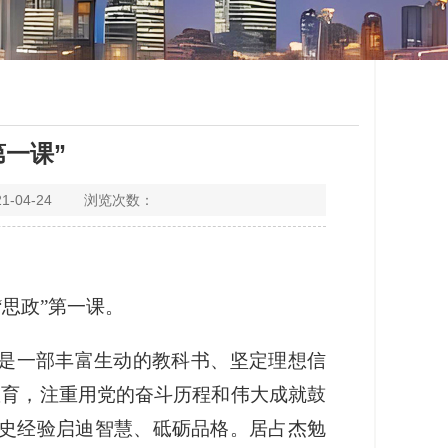
第一课”
04-24 浏览次数：
“思政”第一课。
史是一部丰富生动的教科书、坚定理想信
教育，注重用党的奋斗历程和伟大成就鼓
史经验启迪智慧、砥砺品格。居占杰勉