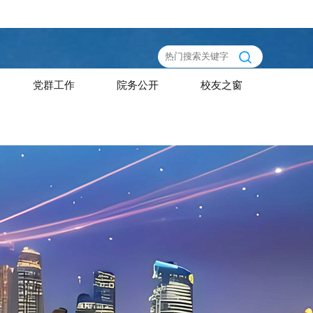
党群工作
院务公开
校友之窗