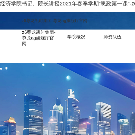
经济学院书记、院长讲授2021年春季学期“思政第一课”-
z6尊龙凯时集团-尊龙ag旗舰厅官网
z6尊龙凯时集团-
学院概况
师资队伍
尊龙ag旗舰厅官
网