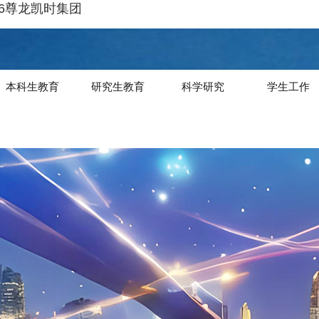
z6尊龙凯时集团
本科生教育
研究生教育
科学研究
学生工作