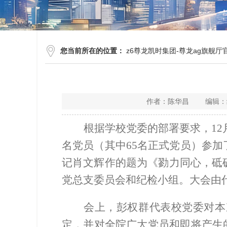
您当前所在的位置：
z6尊龙凯时集团-尊龙ag旗舰厅
作者：陈华昌 编辑：经
根据学校党委的部署要求，12
名党员（其中65名正式党员）参
记肖文辉作的题为《勠力同心，砥
党总支委员会和纪检小组。大会由
会上，彭权群代表校党委对本
定，并对全院广大党员和即将产生