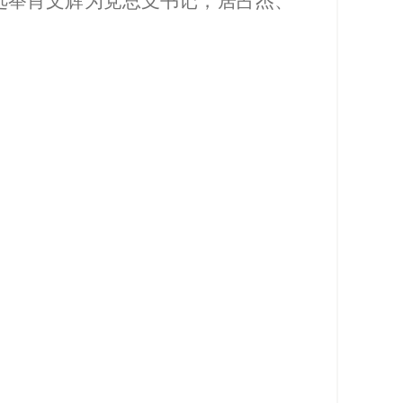
选举肖文辉为党总支书记，居占杰、