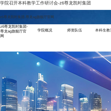
学院召开本科教学工作研讨会-z6尊龙凯时集团
z6尊龙凯时集团-尊龙ag旗舰厅官网
z6尊龙凯时集团-
学院概况
师资队伍
本科生教
尊龙ag旗舰厅官
网