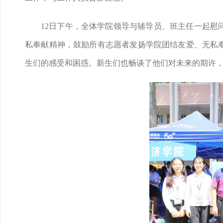
12
日下午，全体学院领导与辅导员、班主任一起慰
私奉献精神，鼓励所有志愿者发扬学院团结友爱、无私
生们的感受和困惑。新生们也畅谈了他们对未来的期许