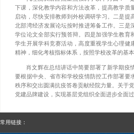
下课，深化教学内容和方法改革，提高教学质
启动，尽快安排教师到外校调研学习。二是提
北部湾经济发展论坛按时推进筹备工作。三是
学位论文全部实行预答辩。四是加强学生教育
学生开展学科竞赛活动，高度重视学生心理健
精神，细化考核指标体系，按照学校改革的基
肖文辉在总结讲话中简要部署了新学期疫
要根据中央、省市和学校疫情防控工作部署要
秩序和
交出圆满抗疫答卷
贡献经院力量。关于党
党建品牌建设，实现基层党组织全面进步全面
常用链接：