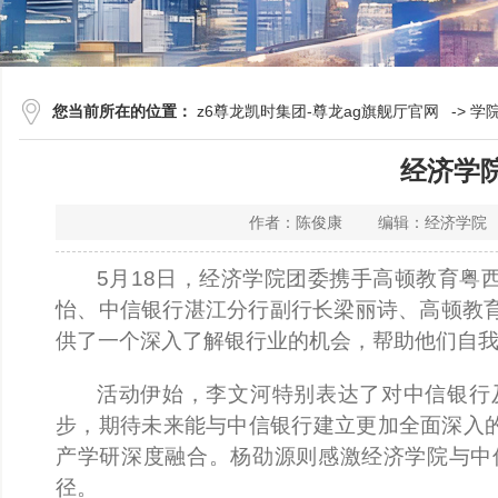
您当前所在的位置：
z6尊龙凯时集团-尊龙ag旗舰厅官网
->
学
经济学
作者：陈俊康 编辑：经济学院 
5月18日
，
经济学院团委携手高顿教育
粤
怡、中信银行湛江分行副行长梁丽诗、高顿教
供了一个深入了解
银行业
的机会，
帮助他们自
活动伊始，李文河
特别表达了对中信银行
步，期待未来能与中信银行建立更加全面深入
产学研深度融合
。杨劭源则感激经济学院与中
径。