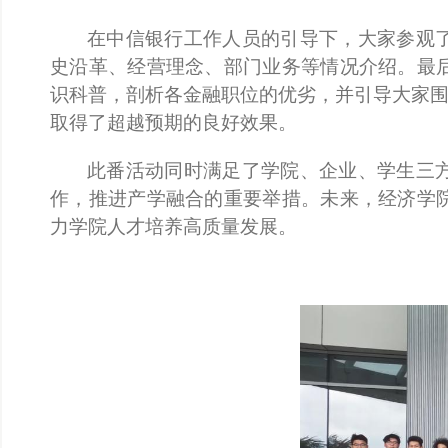
在中信银行工作人员的引导下，大家参观
史沿革、经营理念、部门业务等情况介绍。
最
识
科普
，剖析各金融职位的优劣，并引导大家
取得了超越预期的良好效果。
此番活动
同时满足了学院、企业、学生
三
作，推进产学融合的重要举措。
未来，
经济学
力学院人才培养
高质量发展。