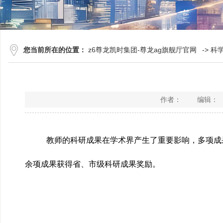
您当前所在的位置：
z6尊龙凯时集团-尊龙ag旗舰厅官网
->
科
作者： 编辑： 
教师的科研成果在学术界产生了重要影响，多项成
余项成果获得省、市级科研成果奖励。