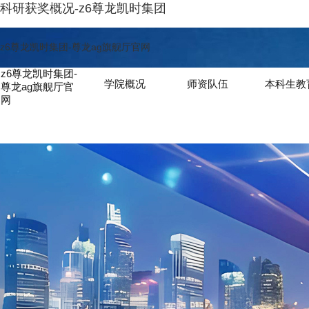
科研获奖概况-z6尊龙凯时集团
z6尊龙凯时集团-尊龙ag旗舰厅官网
z6尊龙凯时集团-
学院概况
师资队伍
本科生教
尊龙ag旗舰厅官
网