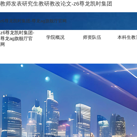
教师发表研究生教研教改论文-z6尊龙凯时集团
z6尊龙凯时集团-尊龙ag旗舰厅官网
z6尊龙凯时集团-
学院概况
师资队伍
本科生教
尊龙ag旗舰厅官
网