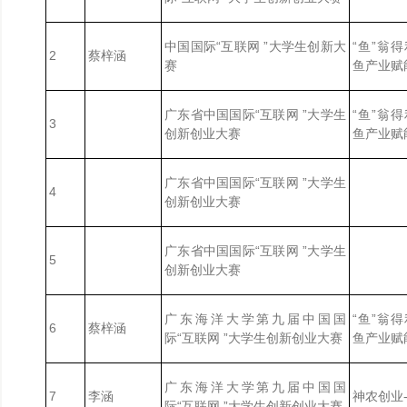
中国国际“互联网 ”大学生创新大
“鱼”翁
2
蔡梓涵
赛
鱼产业赋
广东省中国国际“互联网 ”大学生
“鱼”翁
3
创新创业大赛
鱼产业赋
广东省中国国际“互联网 ”大学生
4
创新创业大赛
广东省中国国际“互联网 ”大学生
5
创新创业大赛
广东海洋大学第九届中国国
“鱼”翁
6
蔡梓涵
际“互联网 ”大学生创新创业大赛
鱼产业赋
广东海洋大学第九届中国国
7
李涵
神农创业
际“互联网 ”大学生创新创业大赛