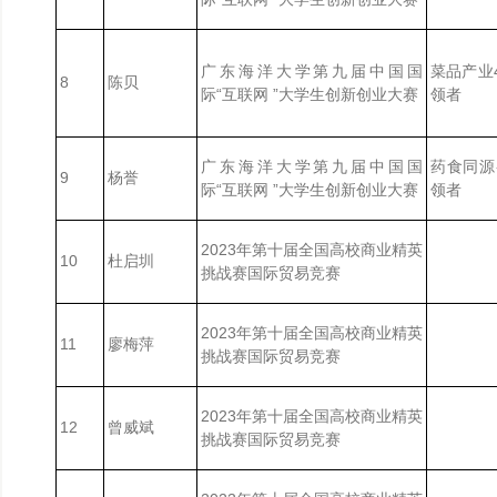
广东海洋大学第九届中国国
菜品产业4
8
陈贝
际“互联网 ”大学生创新创业大赛
领者
广东海洋大学第九届中国国
药食同源
9
杨誉
际“互联网 ”大学生创新创业大赛
领者
2023年第十届全国高校商业精英
10
杜启圳
挑战赛国际贸易竞赛
2023年第十届全国高校商业精英
11
廖梅萍
挑战赛国际贸易竞赛
2023年第十届全国高校商业精英
12
曾威斌
挑战赛国际贸易竞赛