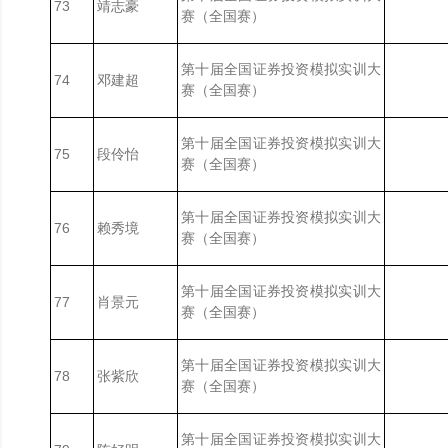
73
靖志豪
赛（全国赛）
第十届全国证券投资模拟实训大
74
邓建超
赛（全国赛）
第十届全国证券投资模拟实训大
75
段伶怡
赛（全国赛）
第十届全国证券投资模拟实训大
76
赖秀境
赛（全国赛）
第十届全国证券投资模拟实训大
77
肖景元
赛（全国赛）
第十届全国证券投资模拟实训大
78
张紫欣
赛（全国赛）
第十届全国证券投资模拟实训大