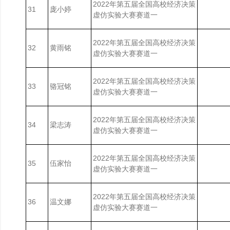
2022年第五届全国高校经济决策
31
庞小婷
虚仿实验大赛赛道一
2022年第五届全国高校经济决策
32
黄雨铭
虚仿实验大赛赛道一
2022年第五届全国高校经济决策
33
骆冠铭
虚仿实验大赛赛道一
2022年第五届全国高校经济决策
34
梁志涛
虚仿实验大赛赛道一
2022年第五届全国高校经济决策
35
伍家怡
虚仿实验大赛赛道一
2022年第五届全国高校经济决策
36
温文娜
虚仿实验大赛赛道一