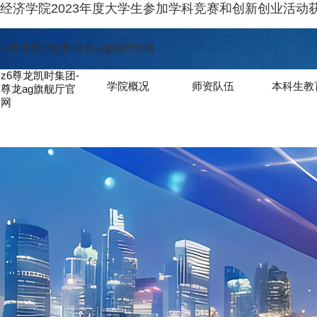
经济学院2023年度大学生参加学科竞赛和创新创业活动获
z6尊龙凯时集团-尊龙ag旗舰厅官网
z6尊龙凯时集团-
学院概况
师资队伍
本科生教
尊龙ag旗舰厅官
网