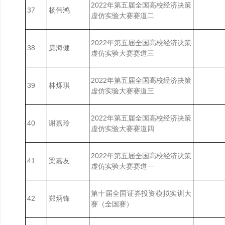
2022年第五届全国高校经济决策
37
杨伟鸿
虚仿实验大赛赛道二
2022年第五届全国高校经济决策
38
庞海健
虚仿实验大赛赛道三
2022年第五届全国高校经济决策
39
林烁琪
虚仿实验大赛赛道三
2022年第五届全国高校经济决策
40
谢嘉玲
虚仿实验大赛赛道四
2022年第五届全国高校经济决策
41
梁嘉友
虚仿实验大赛赛道一
第十届全国证券投资模拟实训大
42
郑炳锋
赛（全国赛）