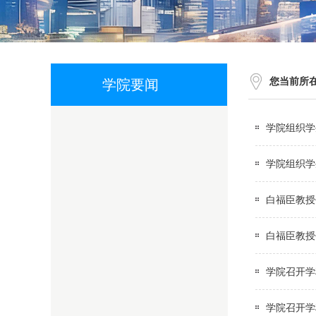
您当前所
学院要闻
学院组织学
学院组织学
白福臣教授
白福臣教授
学院召开学
学院召开学