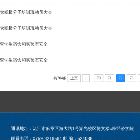
党积极分子培训班动员大会
党积极分子培训班动员大会
查学生宿舍和实验室安全
查学生宿舍和实验室安全
...
共764条
上页
1
70
71
72
73
通讯地址：湛江市麻章区海大路1号湖光校区博文楼c座经济学院
联系电话：0759-8218584 邮 编：524088