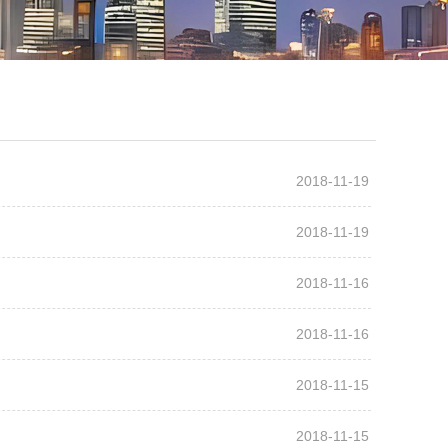
2018-11-19
2018-11-19
2018-11-16
2018-11-16
2018-11-15
2018-11-15