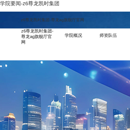
学院要闻-z6尊龙凯时集团
z6尊龙凯时集团-尊龙ag旗舰厅官网
z6尊龙凯时集团-
学院概况
师资队伍
尊龙ag旗舰厅官
网