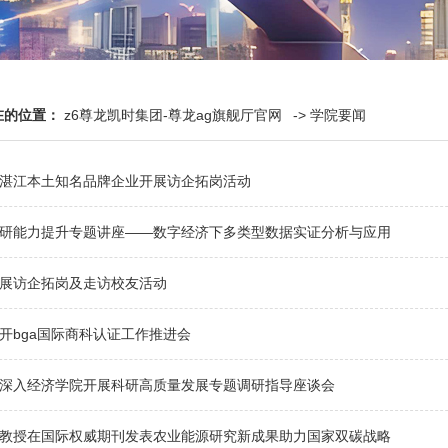
在的位置：
z6尊龙凯时集团-尊龙ag旗舰厅官网
->
学院要闻
湛江本土知名品牌企业开展访企拓岗活动
研能力提升专题讲座——数字经济下多类型数据实证分析与应用
展访企拓岗及走访校友活动
开bga国际商科认证工作推进会
深入经济学院开展科研高质量发展专题调研指导座谈会
教授在国际权威期刊发表农业能源研究新成果助力国家双碳战略