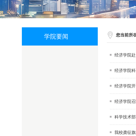
您当前所
学院要闻
经济学院赴
经济学院科
经济学院开
经济学院召
科学技术部
我校龚征旗