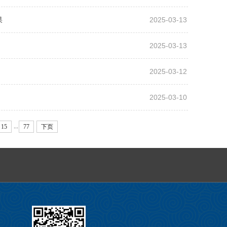
果
2025-03-13
2025-03-13
2025-03-12
2025-03-10
...
15
77
下页