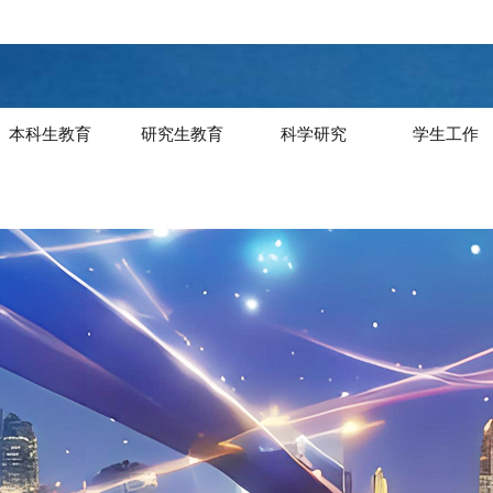
本科生教育
研究生教育
科学研究
学生工作